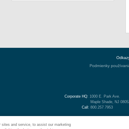
Odkaz
Podmienky používani
Corporate HQ:
1000 E. Park Ave.
Maple Shade, NJ 080
Call:
800.257.7953
sites and service, to assist our marketing