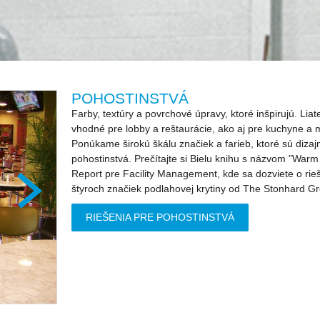
POHOSTINSTVÁ
Farby, textúry a povrchové úpravy, ktoré inšpirujú. Li
vhodné pre lobby a reštaurácie, ako aj pre kuchyne a m
Ponúkame širokú škálu značiek a farieb, ktoré sú dizaj
pohostinstvá. Prečítajte si Bielu knihu s názvom "Wa
Report pre Facility Management, kde sa dozviete o rie
štyroch značiek podlahovej krytiny od The Stonhard G
RIEŠENIA PRE POHOSTINSTVÁ