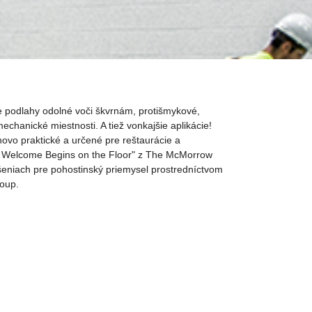
ate podlahy odolné voči škvrnám, protišmykové,
echanické miestnosti. A tiež vonkajšie aplikácie!
novo praktické a určené pre reštaurácie a
rm Welcome Begins on the Floor" z The McMorrow
šeniach pre pohostinský priemysel prostredníctvom
roup.