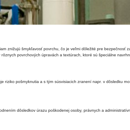
iam znižujú šmykľavosť povrchu, čo je veľmi dôležité pre bezpečnosť
ôznych povrchových úpravách a textúrach, ktoré sú špeciálne navrhnut
e riziko pošmyknutia a s tým súsvisiacich zranení napr. v dôsledku mo
odnením dôsledkov úrazu poškodenej osoby, právnych a administratívn