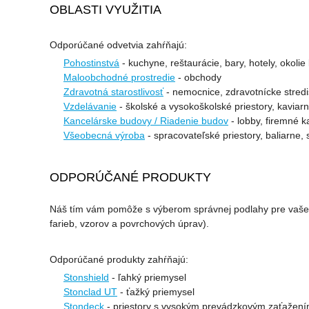
OBLASTI VYUŽITIA
Odporúčané odvetvia zahŕňajú:
Pohostinstvá
- kuchyne, reštaurácie, bary, hotely, okoli
Maloobchodné prostredie
- obchody
Zdravotná starostlivosť
- nemocnice, zdravotnícke stredis
Vzdelávanie
- školské a vysokoškolské priestory, kaviarn
Kancelárske budovy / Riadenie budov
- lobby, firemné k
Všeobecná výroba
- spracovateľské priestory, baliarne, 
ODPORÚČANÉ PRODUKTY
Náš tím vám pomôže s výberom správnej podlahy pre vaše p
farieb, vzorov a povrchových úprav).
Odporúčané produkty zahŕňajú:
Stonshield
- ľahký priemysel
Stonclad UT
- ťažký priemysel
Stondeck
- priestory s vysokým prevádzkovým zaťažen