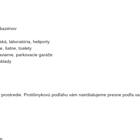
e bazénov
ká, laboratória, heliporty
e, šatne, toalety
aviarne, parkovacie garáže
sklady
rostredie. Protišmykovú podľahu vám nainštalujeme presne podľa vaš
ím