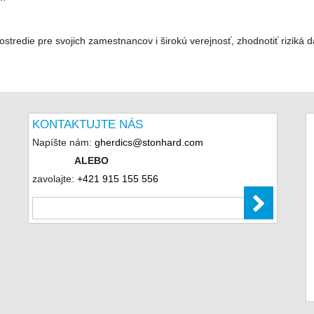
stredie pre svojich zamestnancov i širokú verejnosť, zhodnotiť riziká 
KONTAKTUJTE NÁS
Napíšte nám:
gherdics@stonhard.com
ALEBO
zavolajte:
+421 915 155 556