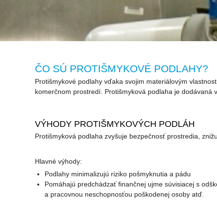
ČO SÚ PROTIŠMYKOVÉ PODLAHY?
Protišmykové podlahy vďaka svojim materiálovým vlastnost
komerčnom prostredí. Protišmyková podlaha je dodávaná v r
VÝHODY PROTIŠMYKOVÝCH PODLÁH
Protišmyková podlaha zvyšuje bezpečnosť prostredia, znižuj
Hlavné výhody:
Podlahy minimalizujú riziko pošmyknutia a pádu
Pomáhajú predchádzať finančnej ujme súvisiacej s odšk
a pracovnou neschopnosťou poškodenej osoby atď.