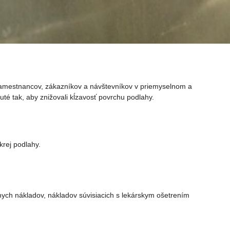
 zamestnancov, zákazníkov a návštevníkov v priemyselnom a
é tak, aby znižovali kĺzavosť povrchu podlahy.
krej podlahy.
ych nákladov, nákladov súvisiacich s lekárskym ošetrením